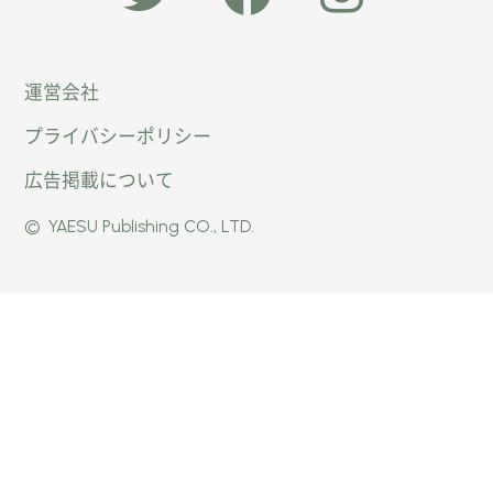
「オー
オート
オート
運営会社
トキャ
キャン
キャン
プライバシーポリシー
ン
パー公
パー公
広告掲載について
パー」
式
式
©
YAESU Publishing CO., LTD.
公式
Faceb
Instag
Twitte
ook
ram
r
ページ