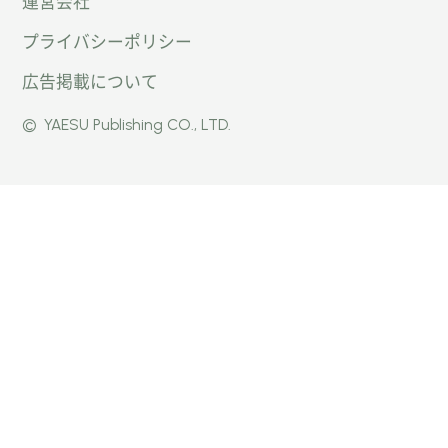
運営会社
トキャ
キャン
キャン
プライバシーポリシー
ン
パー公
パー公
広告掲載について
パー」
式
式
©
YAESU Publishing CO., LTD.
公式
Faceb
Instag
Twitte
ook
ram
r
ページ