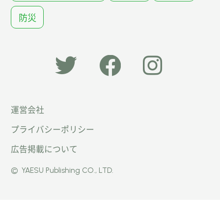
防災
「オー
オート
オート
運営会社
トキャ
キャン
キャン
プライバシーポリシー
ン
パー公
パー公
広告掲載について
パー」
式
式
©
YAESU Publishing CO., LTD.
公式
Faceb
Instag
Twitte
ook
ram
r
ページ