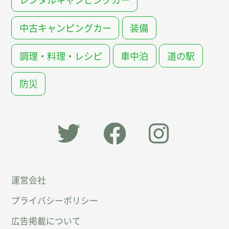
中古キャンピングカー
装備
調理・料理・レシピ
車中泊
道の駅
防災
「オー
オート
オート
運営会社
トキャ
キャン
キャン
プライバシーポリシー
ン
パー公
パー公
広告掲載について
パー」
式
式