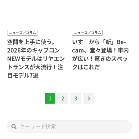
ニュース／コラム
ニュース／コラム
空間を上手に使う。
いすゞから「新」Be-
2026年のキャブコン
cam、堂々登場！車内
NEWモデルはリヤエン
が広い！驚きのスペッ
トランスが大流行！注
クはこれだ
目モデル7選
ナ
1
2
3
ビ
ゲー
ショ
ン