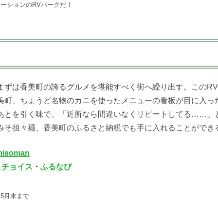
ーションのRVパークだ！
まずは香美町の誇るグルメを堪能すべく街へ繰り出す。このRV
美町、ちょうど名物のカニを使ったメニューの看板が目に入っ
あとを引く味で、「近所なら間違いなくリピートしてる……」
みそ担々麺、香美町のふるさと納税でも手に入れることができ
imisoman
とチョイス
・
ふるなび
5月末まで