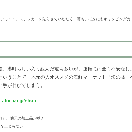
まいっ！！」ステッカーを貼らせていただく一幕も。ほかにもキャンピングカ
検。港町らしい入り組んだ道も多いが、運転には全く不安なし
ということで、地元の人オススメの海鮮マーケット「海の蔵」
い手が伸びてしまう。
rahei.co.jp/shop
類と、地元の加工品が並ぶ
クが止まらない