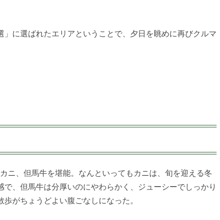
選」に選ばれたエリアということで、夕日を眺めに再びクルマ
カ、カニ、但馬牛を堪能。なんといってもカニは、旬を迎える冬
感で、但馬牛は分厚いのにやわらかく、ジューシーでしっかり
散歩がちょうどよい腹ごなしになった。