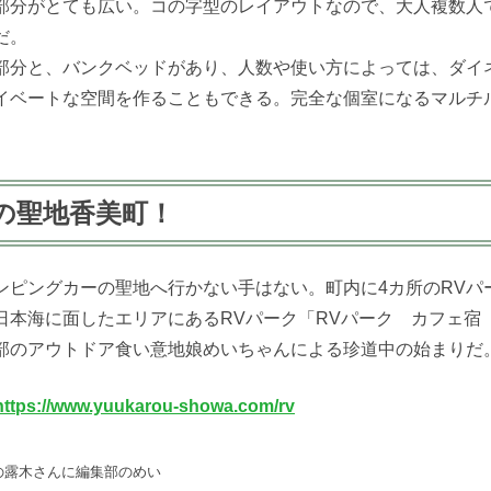
部分がとても広い。コの字型のレイアウトなので、大人複数人
だ。
部分と、バンクベッドがあり、人数や使い方によっては、ダイ
イベートな空間を作ることもできる。完全な個室になるマルチ
の聖地香美町！
ンピングカーの聖地へ行かない手はない。町内に4カ所のRVパ
本海に面したエリアにあるRVパーク「RVパーク カフェ宿 
部のアウトドア食い意地娘めいちゃんによる珍道中の始まりだ
https://www.yuukarou-showa.com/rv
報の露木さんに編集部のめい