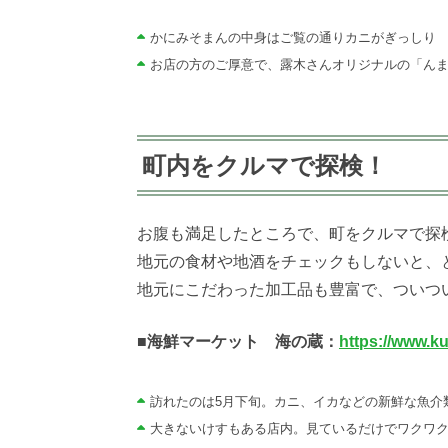
かにみそまんの中身はご覧の通りカニがぎっしり
お店の方のご厚意で、露木さんオリジナルの「ん
町内をクルマで探検！
お腹も満足したところで、町をクルマで探
地元の食材や地酒をチェックもしないと、
地元にこだわった加工品も豊富で、ついつ
■海鮮マーケット 海の蔵：
https://www.ku
訪れたのは5月下旬。カニ、イカなどの新鮮な魚介
大きないけすもある店内。見ているだけでワクワ