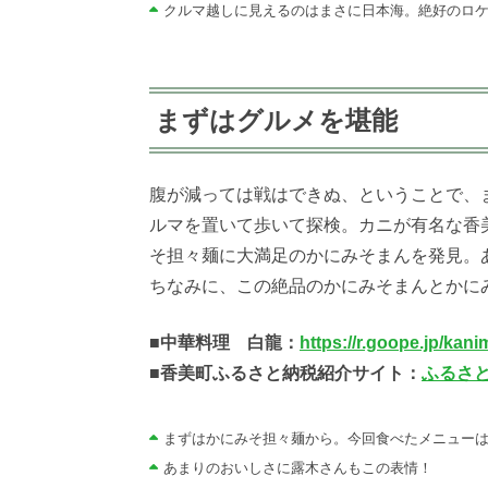
クルマ越しに見えるのはまさに日本海。絶好のロケ
まずはグルメを堪能
腹が減っては戦はできぬ、ということで、
ルマを置いて歩いて探検。カニが有名な香
そ担々麺に大満足のかにみそまんを発見。
ちなみに、この絶品のかにみそまんとかに
■
中華料理 白龍：
https://r.goope.jp/kan
■香美町ふるさと納税紹介サイト：
ふるさ
まずはかにみそ担々麺から。今回食べたメニューは
あまりのおいしさに露木さんもこの表情！