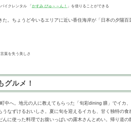
バイクレンタル 「
かすみ びゅ～～ん！
」を借りることができる
きた。ちょうど今いるエリアに近い香住海岸が「日本の夕陽百
、言葉を失う美しさ
もグルメ！
町中へ。地元の人に教えてもらった「旬彩dining 膳」でイ
もうなずけるおいしさ。夏に旬を迎えるイカも、甘く独特の食
だんに使った料理でお腹いっぱいの露木さんとめい。帰り道の