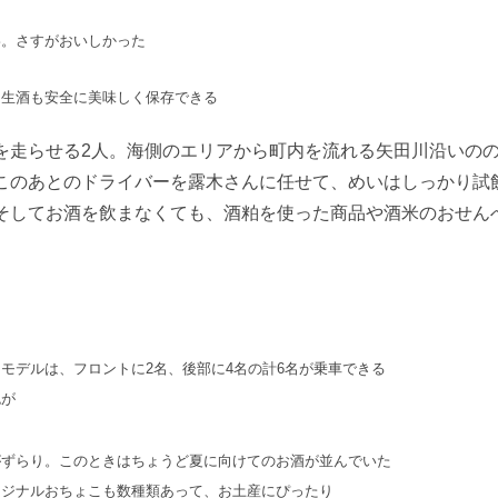
わ。さすがおいしかった
も生酒も安全に美味しく保存できる
を走らせる2人。海側のエリアから町内を流れる矢田川沿いのの
このあとのドライバーを露木さんに任せて、めいはしっかり試
そしてお酒を飲まなくても、酒粕を使った商品や酒米のおせん
モデルは、フロントに2名、後部に4名の計6名が乗車できる
色が
がずらり。このときはちょうど夏に向けてのお酒が並んでいた
リジナルおちょこも数種類あって、お土産にぴったり