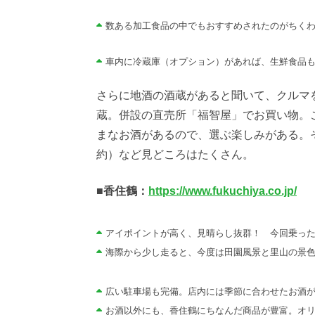
数ある加工食品の中でもおすすめされたのがちく
車内に冷蔵庫（オプション）があれば、生鮮食品
さらに地酒の酒蔵があると聞いて、クルマ
蔵。併設の直売所「福智屋」でお買い物。
まなお酒があるので、選ぶ楽しみがある。
約）など見どころはたくさん。
■香住鶴：
https://www.fukuchiya.co.jp/
アイポイントが高く、見晴らし抜群！ 今回乗った
海際から少し走ると、今度は田園風景と里山の景
広い駐車場も完備。店内には季節に合わせたお酒
お酒以外にも、香住鶴にちなんだ商品が豊富。オ