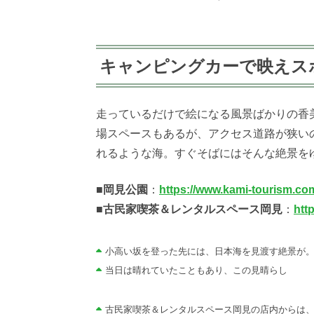
キャンピングカーで映えス
走っているだけで絵になる風景ばかりの香
場スペースもあるが、アクセス道路が狭い
れるような海。すぐそばにはそんな絶景を
■岡見公園
：
https://www.kami-tourism.com
■古民家喫茶＆レンタルスペース岡見
：
htt
小高い坂を登った先には、日本海を見渡す絶景が
当日は晴れていたこともあり、この見晴らし
古民家喫茶＆レンタルスペース岡見の店内からは