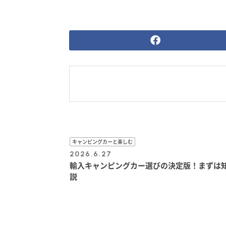
ら
ン
り
き
ら
、
ゴ
抜
火
か
フ
の
い
に
く
タ
芯
た
か
な
を
を
穴
け
っ
開
く
に
る
た
け
り
調
ら
る
抜
味
出
く
料
来
を
上
詰
が
め
り
る
！
キャンピングカーと楽しむ
2026.6.27
輸入キャンピングカー選びの決定版！まずは知
説