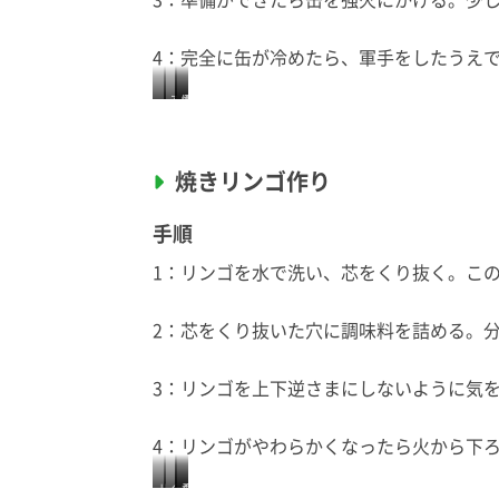
4：完全に缶が冷めたら、軍手をしたうえ
ア
煙
煙
ル
が
が
ミ
出
で
炭
ホ
な
な
に
イ
く
く
し
ル
な
な
焼きリンゴ作り
た
で
る
っ
い
フ
ま
た
も
タ
で
ら
の
を
、
、
手順
を
し
缶
缶
ス
て
を
を
チ
、
強
火
1：リンゴを水で洗い、芯をくり抜く。こ
ー
竹
火
か
ル
串
に
ら
缶
で
か
下
に
穴
け
ろ
2：芯をくり抜いた穴に調味料を詰める。
入
を
る
し
れ
開
て
る
け
、
る
冷
ま
3：リンゴを上下逆さまにしないように気
す
。
完
全
4：リンゴがやわらかくなったら火から下
に
冷
め
た
リ
く
お
柔