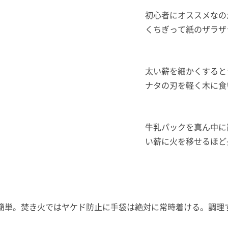
初心者にオススメなの
くちぎって紙のザラザ
太い薪を細かくすると
ナタの刃を軽く木に食
牛乳パックを真ん中に
い薪に火を移せるほど
簡単。焚き火ではヤケド防止に手袋は絶対に常時着ける。調理