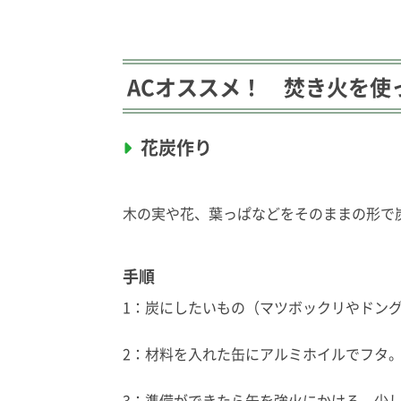
が
が
燃
落
え
ち
上
着
が
い
っ
て
て
い
ACオススメ！ 焚き火を使
い
る
る
（
状
お
態
き
火
）
花炭作り
の
状
態
木の実や花、葉っぱなどをそのままの形で
手順
1：炭にしたいもの（マツボックリやドン
2：
材料を入れた缶にアルミホイルでフタ
3：準備ができたら缶を強火にかける。少