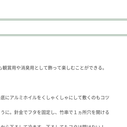
も観賞用や消臭用として飾って楽しむことができる。
の底にアルミホイルをくしゃくしゃにして敷くのもコツ
ように。針金でフタを固定し、竹串で１ヵ所穴を開ける
火から下ろして冷ます。下ろしてもフタは開けない！