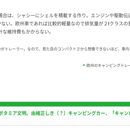
場合は、シャシーにシェルを積載する作り。エンジンや駆動伝
少ない。欧州車であれば比較的軽量なので排気量が２ℓクラス
計な維持費もかからない。
のがトレーラー。なので、見た目のコンパクトさから想像できないほど、車内
欧州のキャンピングトレ
ポタミア文明。由緒正しき（？）キャンピングカー、「キャン