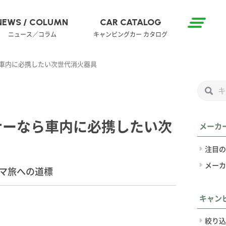
NEWS / COLUMN
CAR CATALOG
ニュース／コラム
キャンピングカー カタログ
ら車内に必携したい次世代消火器具
ナーなら車内に必携したい次
メーカ
注目の
メーカ
マ旅への道標
キャン
絞り込