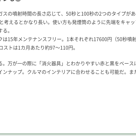
スの噴射時間の長さ応じて、50秒と100秒の2つのタイプが
般的と考えるとかなり長い。使い方も発煙筒のように先端をキャ
する。
15年メンテナンスフリー。1本それぞれ17600円（50秒噴射
ストは1カ月あたり約97〜110円。
る。万が一の際に「消火器具」とわかりやすい赤と黒をベース
インナップ。クルマのインテリアに合わせることも可能だ。ま