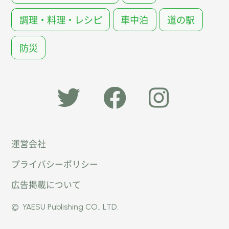
調理・料理・レシピ
車中泊
道の駅
防災
「オー
オート
オート
運営会社
トキャ
キャン
キャン
プライバシーポリシー
ン
パー公
パー公
広告掲載について
パー」
式
式
©
YAESU Publishing CO., LTD.
公式
Faceb
Instag