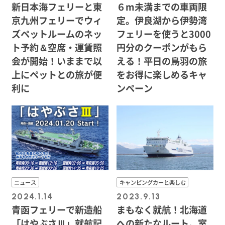
新日本海フェリーと東
６m未満までの車両限
京九州フェリーでウィ
定。伊良湖から伊勢湾
ズペットルームのネッ
フェリーを使うと3000
ト予約＆空席・運賃照
円分のクーポンがもら
会が開始！いままで以
える！平日の鳥羽の旅
上にペットとの旅が便
をお得に楽しめるキャ
利に
ンペーン
ニュース
キャンピングカーと楽しむ
2024.1.14
2023.9.13
青函フェリーで新造船
まもなく就航！北海道
「はやぶさⅢ」就航記
への新たなルート。室