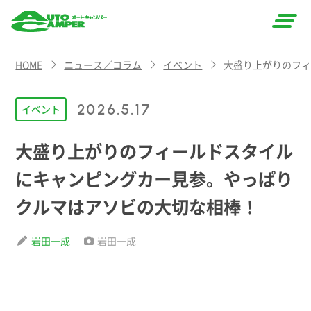
AUTO
HOME
ニュース／コラム
イベント
大盛り上がりのフ
CAMPER
（オート
2026.5.17
イベント
キャン
大盛り上がりのフィールドスタイル
パー）
にキャンピングカー見参。やっぱり
クルマはアソビの大切な相棒！
岩田一成
岩田一成