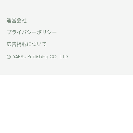
「オー
オート
オート
運営会社
トキャ
キャン
キャン
プライバシーポリシー
ン
パー公
パー公
広告掲載について
パー」
式
式
©
YAESU Publishing CO., LTD.
公式
Faceb
Instag
Twitte
ook
ram
r
ページ