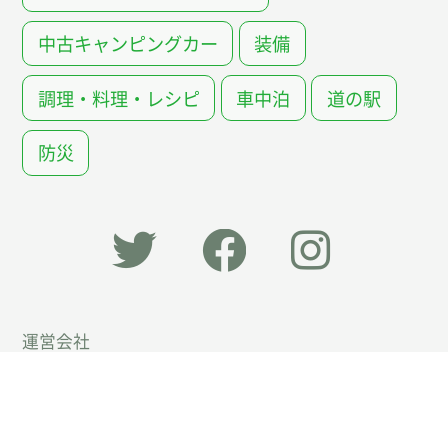
中古キャンピングカー
装備
調理・料理・レシピ
車中泊
道の駅
防災
「オー
オート
オート
運営会社
トキャ
キャン
キャン
プライバシーポリシー
ン
パー公
パー公
広告掲載について
パー」
式
式