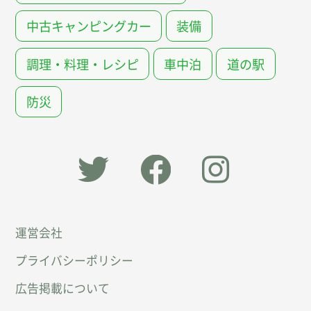
中古キャンピングカー
装備
調理・料理・レシピ
車中泊
道の駅
防災
「オー
オート
オート
運営会社
トキャ
キャン
キャン
プライバシーポリシー
ン
パー公
パー公
広告掲載について
パー」
式
式